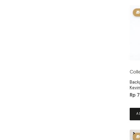
🎁
Coll
Backp
Kevi
Rp
7
A
🎁