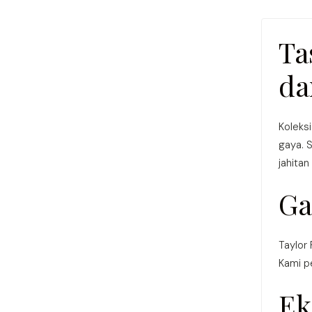
Ta
da
Koleks
gaya. 
jahitan
Ga
Taylor
Kami pe
Ek