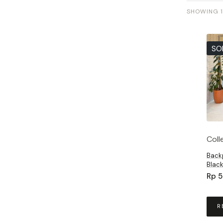
SHOWING 1
SO
Coll
Back
Blac
Rp
5
R