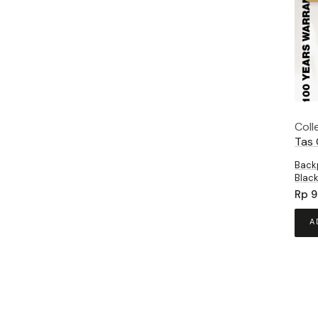
Coll
Tas 
Back
Blac
Rp
9
A