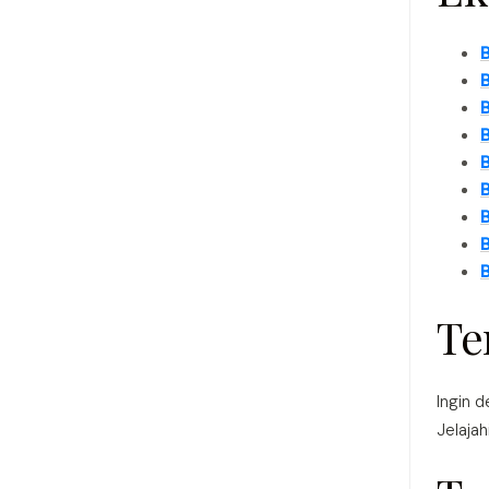
B
B
B
Te
Ingin d
Jelajah