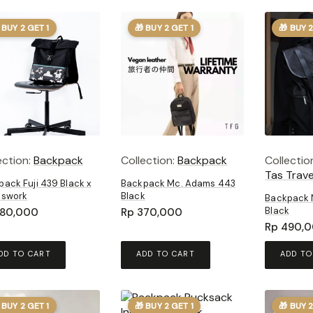
 BUY 2 GET 1
🎁 BUY 2 GET 1
🎁 BUY 2
ection:
Backpack
Collection:
Backpack
Collectio
Tas Trave
ack Fuji 439 Black x
Backpack Mc. Adams 443
nswork
Black
Backpack N
Black
80,000
Rp
370,000
Rp
490,
DD TO CART
ADD TO CART
ADD TO
 BUY 2 GET 1
🎁 BUY 2 GET 1
🎁 BUY 2