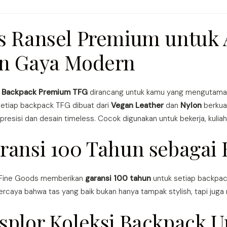
s Ransel Premium untuk A
n Gaya Modern
i
Backpack Premium TFG
dirancang untuk kamu yang mengutamak
Setiap backpack TFG dibuat dari
Vegan Leather
dan
Nylon
berkual
 presisi dan desain timeless. Cocok digunakan untuk bekerja, kulia
ransi 100 Tahun sebagai B
 Fine Goods memberikan
garansi 100 tahun
untuk setiap backpack
rcaya bahwa tas yang baik bukan hanya tampak stylish, tapi juga m
splor Koleksi Backpack 