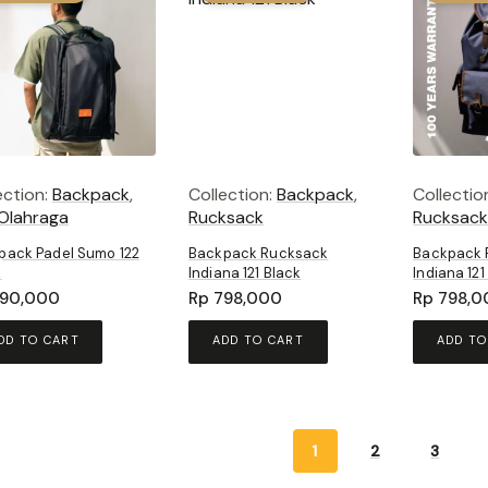
ection:
Backpack
,
Collection:
Backpack
,
Collectio
Olahraga
Rucksack
Rucksac
pack Padel Sumo 122
Backpack Rucksack
Backpack 
k
Indiana 121 Black
Indiana 121
90,000
Rp
798,000
Rp
798,0
DD TO CART
ADD TO CART
ADD TO
1
2
3