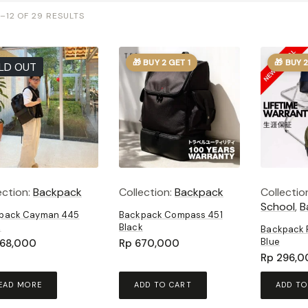
–12 OF 29 RESULTS
🎁 BUY 2 GET 1
🎁 BUY 2
LD OUT
ection:
Backpack
Collection:
Backpack
Collectio
School
,
B
pack Cayman 445
Backpack Compass 451
k
Black
Backpack F
Blue
68,000
Rp
670,000
Rp
296,0
EAD MORE
ADD TO CART
ADD TO