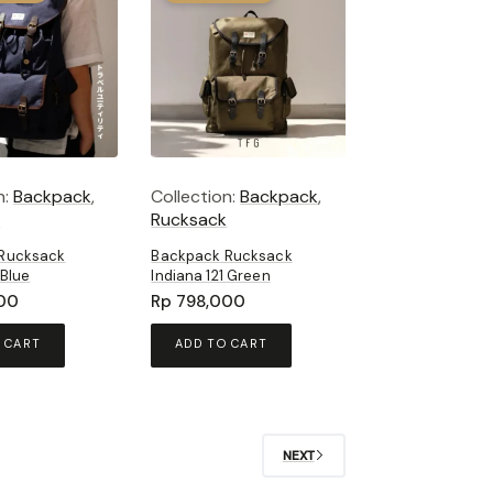
n:
Backpack
,
Collection:
Backpack
,
k
Rucksack
Rucksack
Backpack Rucksack
 Blue
Indiana 121 Green
00
Rp
798,000
 CART
ADD TO CART
NEXT