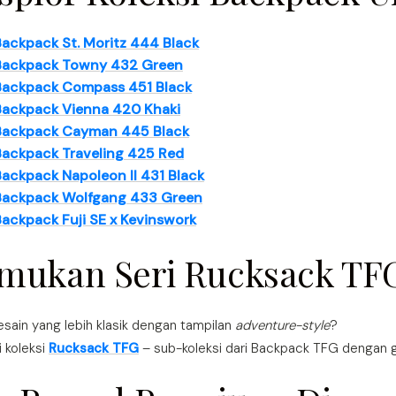
ackpack St. Moritz 444 Black
Backpack Towny 432 Green
Backpack Compass 451 Black
Backpack Vienna 420 Khaki
Backpack Cayman 445 Black
Backpack Traveling 425 Red
ackpack Napoleon II 431 Black
Backpack Wolfgang 433 Green
ackpack Fuji SE x Kevinswork
mukan Seri Rucksack TF
esain yang lebih klasik dengan tampilan
adventure-style
?
i koleksi
Rucksack TFG
– sub-koleksi dari Backpack TFG dengan g