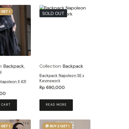
 GET 1
SOLD OUT
n:
Backpack
,
Collection:
Backpack
l
Backpack Napoleon SE x
Kevinswork
apoleon II 431
Rp
690,000
000
 CART
READ MORE
 GET 1
🎁 BUY 2 GET 1