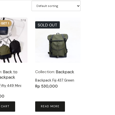
 GET 1
SOLD OUT
n:
Back to
Collection:
Backpack
ackpack
Backpack Fiji 437 Green
ifty 449 Mini
Rp
530,000
00
 CART
READ MORE