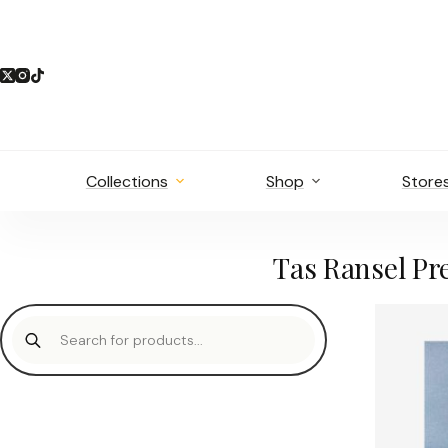
Skip
to
content
Collections
Shop
Store
Tas Ransel P
Products
search