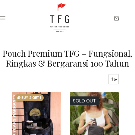
Skip
to
content
Shopping
cart
Pouch Premium TFG – Fungsional,
Ringkas & Bergaransi 100 Tahun
🎁 BUY 2 GET 1
SOLD OUT