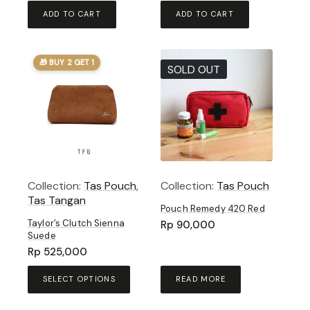
ADD TO CART
ADD TO CART
🎁 BUY 2 GET 1
SOLD OUT
Collection:
Tas Pouch
,
Collection:
Tas Pouch
Tas Tangan
Pouch Remedy 420 Red
Taylor’s Clutch Sienna
Rp
90,000
Suede
Rp
525,000
This
SELECT OPTIONS
READ MORE
product
has