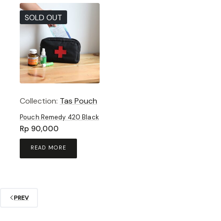
multiple
variants.
SOLD OUT
The
options
may
be
chosen
on
the
product
Collection:
Tas Pouch
page
Pouch Remedy 420 Black
Rp
90,000
READ MORE
PREV