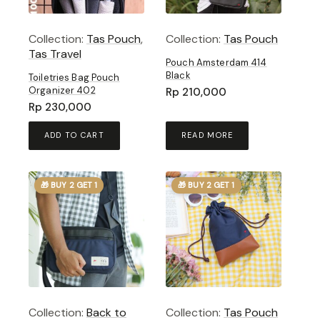
Collection:
Tas Pouch
,
Collection:
Tas Pouch
Tas Travel
Pouch Amsterdam 414
Black
Toiletries Bag Pouch
Organizer 402
Rp
210,000
Rp
230,000
ADD TO CART
READ MORE
🎁 BUY 2 GET 1
🎁 BUY 2 GET 1
Collection:
Back to
Collection:
Tas Pouch